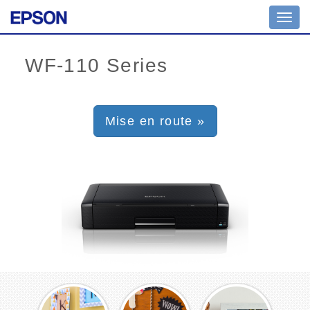
Toggl
navig
Mise en route »