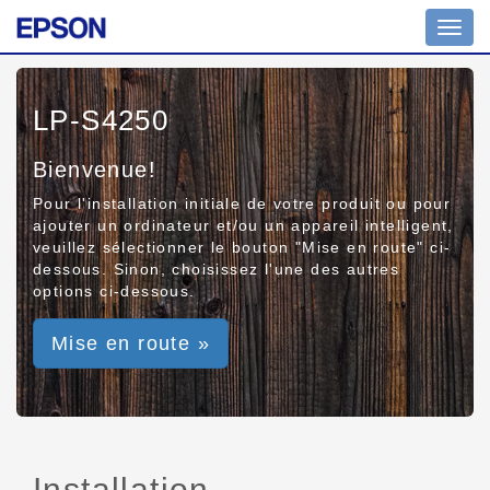
Toggl
navig
LP-S4250
Bienvenue!
Pour l'installation initiale de votre produit ou pour
ajouter un ordinateur et/ou un appareil intelligent,
veuillez sélectionner le bouton "Mise en route" ci-
dessous. Sinon, choisissez l'une des autres
options ci-dessous.
Mise en route »
Installation