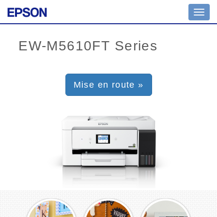
Toggl
navig
Mise en route »