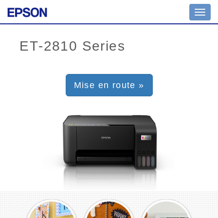
Toggl
navig
Mise en route »