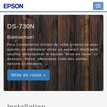
Toggl
navig
DS-730N
Bienvenue!
Pour l'installation initiale de votre produit ou pour
ajouter un ordinateur et/ou un appareil intelligent,
veuillez sélectionner le bouton "Mise en route" ci-
dessous. Sinon, choisissez l'une des autres
options ci-dessous.
Mise en route »
Installation