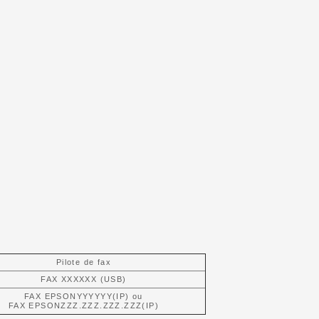
Pilote de fax
FAX XXXXXX (USB)
FAX EPSONYYYYYY(IP) ou
FAX EPSONZZZ.ZZZ.ZZZ.ZZZ(IP)