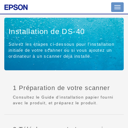
Affich
ou
masq
la
Installation de DS-40
navig
Suivez les étapes ci-dessous pour l'installation
initiale de votre scanner ou si vous ajoutez un
ordinateur à un scanner déjà installé.
1 Préparation de votre scanner
Consultez le Guide d’installation papier fourni
avec le produit, et préparez le produit.