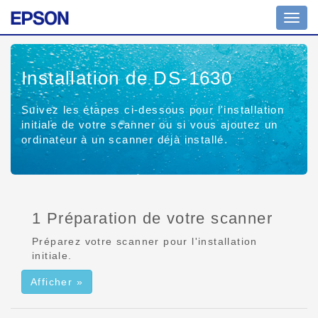
Affich
ou
masq
la
Installation de DS-1630
navig
Suivez les étapes ci-dessous pour l'installation
initiale de votre scanner ou si vous ajoutez un
ordinateur à un scanner déjà installé.
1 Préparation de votre scanner
Préparez votre scanner pour l'installation
initiale.
Afficher »