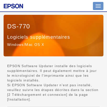
Affich
ou
masq
la
DS-770
navig
Logiciels supplémentaires
Windows/Mac OS X
EPSON Software Updater installe des logiciels
supplémentaires. Il peut également mettre à jour
le micrologiciel de l'imprimante ainsi que les
logiciels installés.
Si EPSON Software Updater n'est pas installé,
veuillez suivre les étapes décrites dans la section
[2 Téléchargement et connexion] de la page
[Installation].