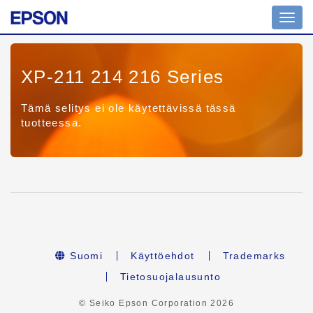
Toggl
navig
XP-211 214 216 Series
Tämä selitys ei ole käytettävissä tässä
tuotteessa.
Suomi
Käyttöehdot
Trademarks
Tietosuojalausunto
© Seiko Epson Corporation
2026