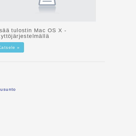
isää tulostin Mac OS X -
yttöjärjestelmällä
Katsele »
ausunto