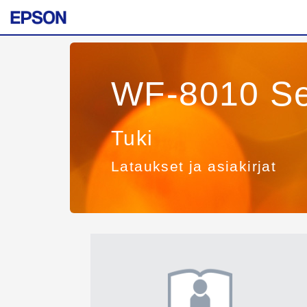
WF-8010 Se
Tuki
Lataukset ja asiakirjat