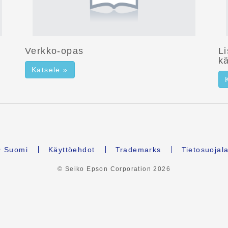
Verkko-opas
L
kä
Katsele »
Suomi
Käyttöehdot
Trademarks
Tietosuojal
© Seiko Epson Corporation
2026