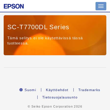
Toggl
navig
SC-T7700DL Series
Tämä selitys ei ole käytettävissä tässä
tuotteessa.
Suomi
Käyttöehdot
Trademarks
Tietosuojalausunto
© Seiko Epson Corporation
2026