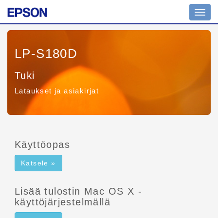
Tilanv
LP-S180D
Tuki
Lataukset ja asiakirjat
Käyttöopas
Katsele »
Lisää tulostin Mac OS X -
käyttöjärjestelmällä