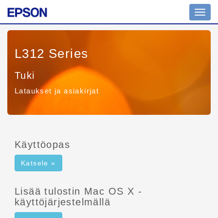
Tilanv
L312 Series
Tuki
Lataukset ja asiakirjat
Käyttöopas
Katsele »
Lisää tulostin Mac OS X -
käyttöjärjestelmällä