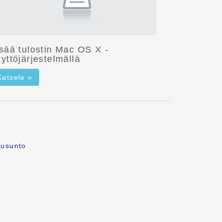
isää tulostin Mac OS X -
yttöjärjestelmällä
Katsele »
ausunto