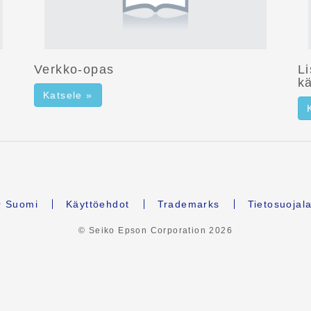
Verkko-opas
L
kä
Katsele »
Suomi
Käyttöehdot
Trademarks
Tietosuojal
© Seiko Epson Corporation
2026