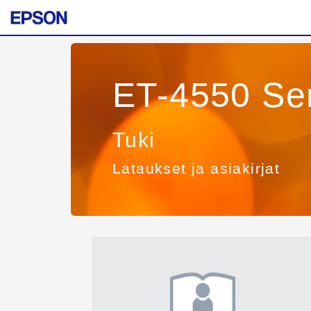
ET-4550 Se
Tuki
Lataukset ja asiakirjat