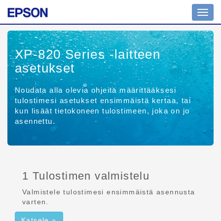
Tilanv
XP-820 Series
-laitteen
asetukset
Noudata alla olevia ohjeita määrittääksesi
tulostimesi asetukset ensimmäistä kertaa, tai
kun lisäät tietokoneen tulostimeen, joka on jo
asennettu.
1 Tulostimen valmistelu
Valmistele tulostimesi ensimmäistä asennusta
varten.
Katsele »