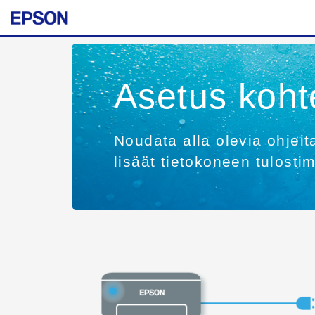
Asetus koht
Noudata alla olevia ohjeit
lisäät tietokoneen tulosti