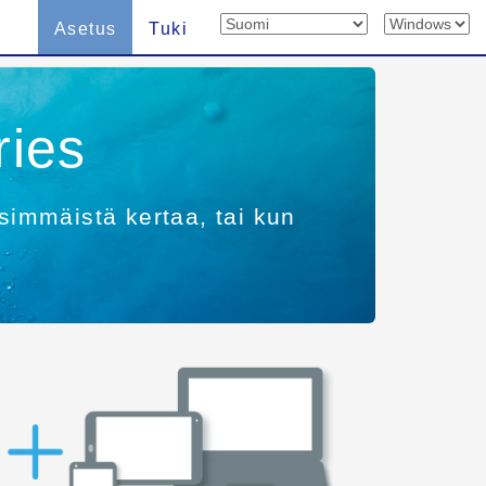
Asetus
Tuki
ries
simmäistä kertaa, tai kun