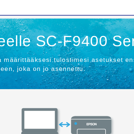
eelle SC-F9400 Se
a määrittääksesi tulostimesi asetukset en
meen, joka on jo asennettu.