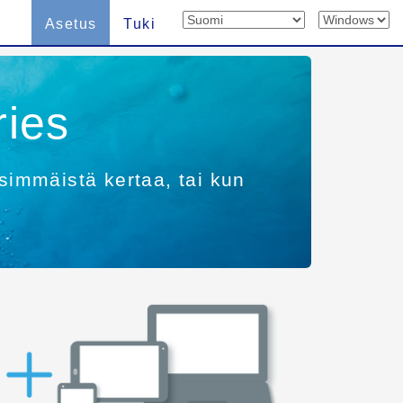
Asetus
Tuki
ries
simmäistä kertaa, tai kun