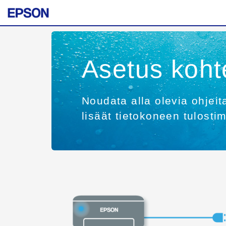
Asetus koht
Noudata alla olevia ohjeit
lisäät tietokoneen tulosti