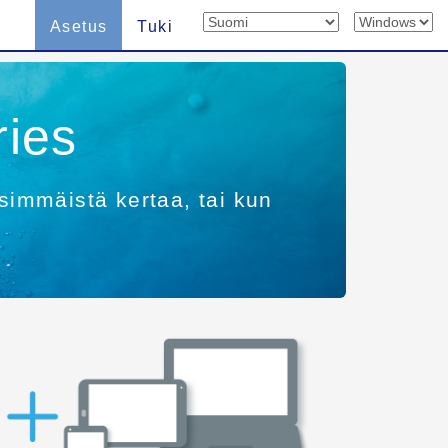
Asetus
Tuki
ries
simmäistä kertaa, tai kun