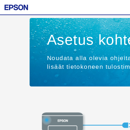
Asetus koht
Noudata alla olevia ohjeit
lisäät tietokoneen tulosti