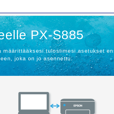
eelle PX-S885
a määrittääksesi tulostimesi asetukset en
meen, joka on jo asennettu.