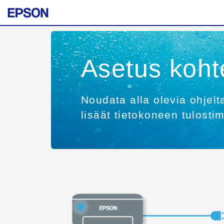
Asetus koht
Noudata alla olevia ohjeit
lisäät tietokoneen tulosti