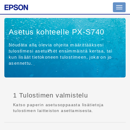
Toggl
navig
Asetus kohteelle PX-S740
Noudata alla olevia ohjeita määrittääksesi
tulostimesi asetukset ensimmäistä kertaa, tai
kun lisäät tietokoneen tulostimeen, joka on jo
asennettu.
1 Tulostimen valmistelu
Katso paperin asetusoppaasta lisätietoja
tulostimen laitteiston asettamisesta.