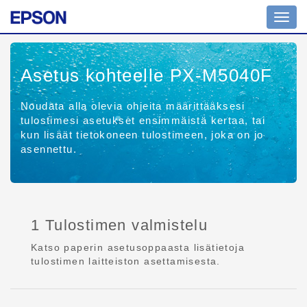
Toggl
navig
Asetus kohteelle PX-M5040F
Noudata alla olevia ohjeita määrittääksesi
tulostimesi asetukset ensimmäistä kertaa, tai
kun lisäät tietokoneen tulostimeen, joka on jo
asennettu.
1 Tulostimen valmistelu
Katso paperin asetusoppaasta lisätietoja
tulostimen laitteiston asettamisesta.