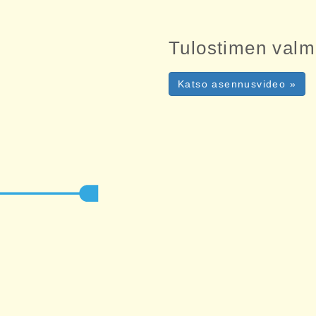
Tulostimen valm
Katso asennusvideo »