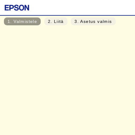
1
. Valmistele
2
. Liitä
3
. Asetus valmis