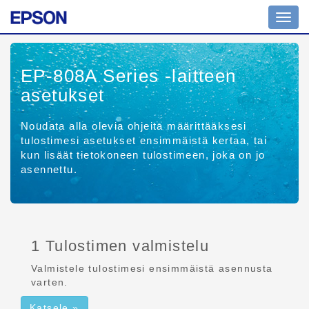
Tilanv
EP-808A Series
-laitteen
asetukset
Noudata alla olevia ohjeita määrittääksesi
tulostimesi asetukset ensimmäistä kertaa, tai
kun lisäät tietokoneen tulostimeen, joka on jo
asennettu.
1 Tulostimen valmistelu
Valmistele tulostimesi ensimmäistä asennusta
varten.
Katsele »