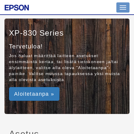
Toggl
navig
XP-830 Series
Tervetuloa!
Jos haluat määrittää laitteen asetukset
ensimmäistä kertaa, tai lisätä tietokoneen ja/tai
älylaitteen, valitse alla oleva "Aloitetaanpa"-
painike. Valitse muussa tapauksessa yksi muista
alla olevista asetuksista.
Aloitetaanpa »
Asetus