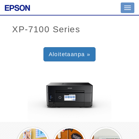
Toggl
navig
Aloitetaanpa »