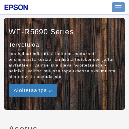
Toggl
navig
WF-R5690 Series
Tervetuloa!
Jos haluat määrittää laitteen asetukset
ensimmäistä kertaa, tai lisätä tietokoneen ja/tai
älylaitteen, valitse alla oleva "Aloitetaanpa"-
painike. Valitse muussa tapauksessa yksi muista
alla olevista asetuksista.
Aloitetaanpa »
Asetus