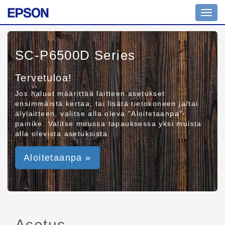
Toggl
navig
SC-P6500D Series
Tervetuloa!
Jos haluat määrittää laitteen asetukset
ensimmäistä kertaa, tai lisätä tietokoneen ja/tai
älylaitteen, valitse alla oleva "Aloitetaanpa"-
painike. Valitse muussa tapauksessa yksi muista
alla olevista asetuksista.
Aloitetaanpa »
Asetus