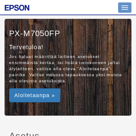
Toggl
navig
PX-M7050FP
Tervetuloa!
Jos haluat määrittää laitteen asetukset
ensimmäistä kertaa, tai lisätä tietokoneen ja/tai
älylaitteen, valitse alla oleva "Aloitetaanpa"-
painike. Valitse muussa tapauksessa yksi muista
alla olevista asetuksista.
Aloitetaanpa »
Asetus