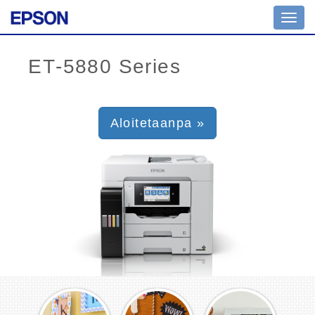
Toggl
navig
Aloitetaanpa »