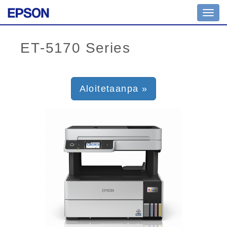
Toggl
navig
Aloitetaanpa »