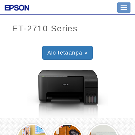
Toggl
navig
Aloitetaanpa »