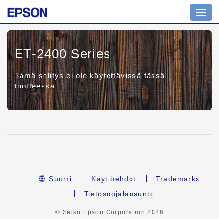
Toggl
navig
ET-2400 Series
Tämä selitys ei ole käytettävissä tässä
tuotteessa.
Suomi
Käyttöehdot
Trademarks
Tietosuojalausunto
© Seiko Epson Corporation
2026