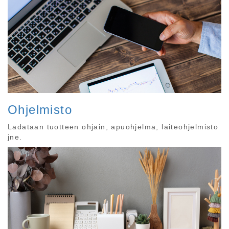
Ohjelmisto
Ladataan tuotteen ohjain, apuohjelma, laiteohjelmisto
jne.