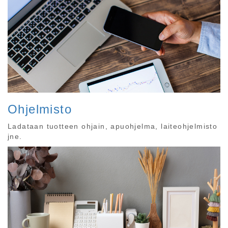
Ohjelmisto
Ladataan tuotteen ohjain, apuohjelma, laiteohjelmisto
jne.