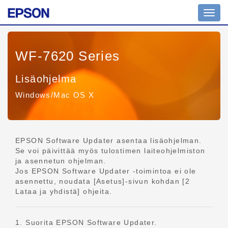
Tilanv
WF-7620 Series
Lisäohjelma
Windows/Mac OS X
EPSON Software Updater asentaa lisäohjelman.
Se voi päivittää myös tulostimen laiteohjelmiston
ja asennetun ohjelman.
Jos EPSON Software Updater -toimintoa ei ole
asennettu, noudata [Asetus]-sivun kohdan [2
Lataa ja yhdistä] ohjeita.
1. Suorita EPSON Software Updater.