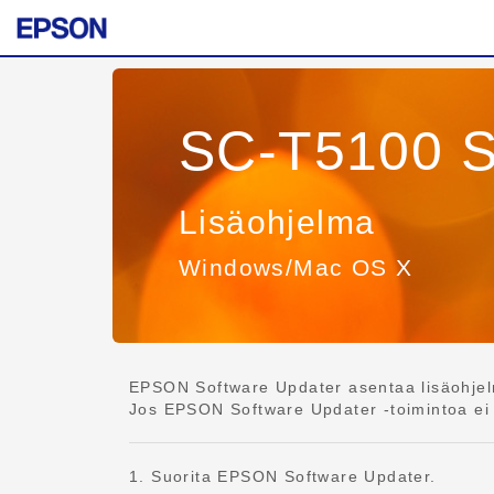
SC-T5100 S
Lisäohjelma
Windows/Mac OS X
EPSON Software Updater asentaa lisäohjelm
Jos EPSON Software Updater -toimintoa ei o
1. Suorita EPSON Software Updater.