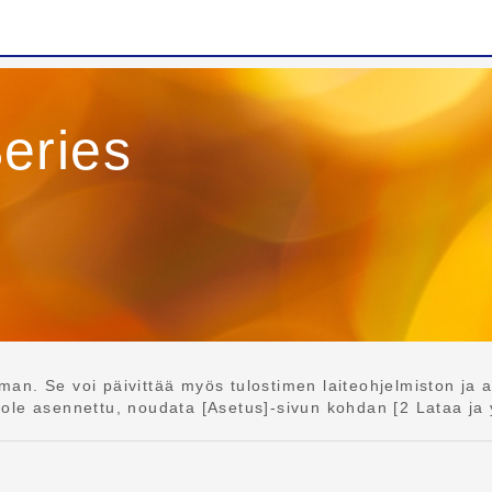
eries
an. Se voi päivittää myös tulostimen laiteohjelmiston ja 
le asennettu, noudata [Asetus]-sivun kohdan [2 Lataa ja y