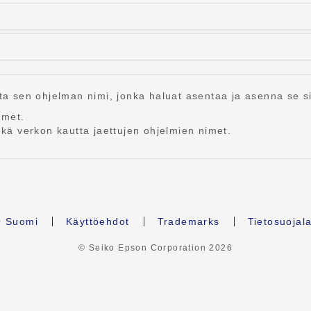
sta sen ohjelman nimi, jonka haluat asentaa ja asenna se si
imet.
sekä verkon kautta jaettujen ohjelmien nimet.
Suomi
Käyttöehdot
Trademarks
Tietosuojal
© Seiko Epson Corporation
2026