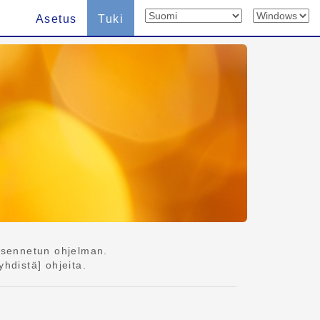
Asetus
Tuki
asennetun ohjelman.
hdistä] ohjeita.