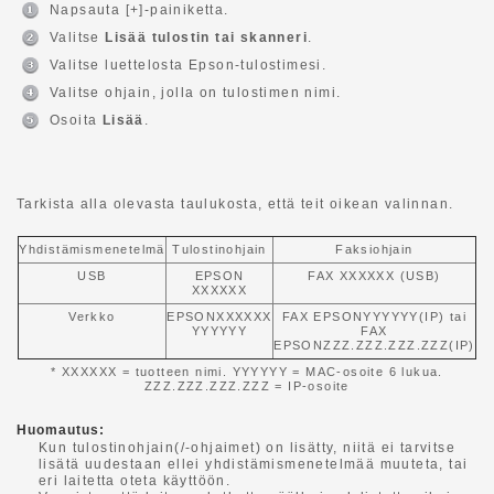
Napsauta [+]-painiketta.
Valitse
Lisää tulostin tai skanneri
.
Valitse luettelosta Epson-tulostimesi.
Valitse ohjain, jolla on tulostimen nimi.
Osoita
Lisää
.
Tarkista alla olevasta taulukosta, että teit oikean valinnan.
Yhdistämismenetelmä
Tulostinohjain
Faksiohjain
USB
EPSON
FAX XXXXXX (USB)
XXXXXX
Verkko
EPSONXXXXXX
FAX EPSONYYYYYY(IP) tai
YYYYYY
FAX
EPSONZZZ.ZZZ.ZZZ.ZZZ(IP)
* XXXXXX = tuotteen nimi. YYYYYY = MAC-osoite 6 lukua.
ZZZ.ZZZ.ZZZ.ZZZ = IP-osoite
Huomautus:
Kun tulostinohjain(/-ohjaimet) on lisätty, niitä ei tarvitse
lisätä uudestaan ellei yhdistämismenetelmää muuteta, tai
eri laitetta oteta käyttöön.