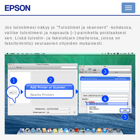
Tilanv
Jos tulostimesi näkyy jo "Tulostimet ja skannerit" -kohdassa,
valitse tulostimesi ja napsauta [–]-painiketta poistaaksesi
sen. Lisää tulostin- ja faksiohjain (malleissa, joissa on
faksitoiminto) seuraavien ohjeiden mukaisesti.