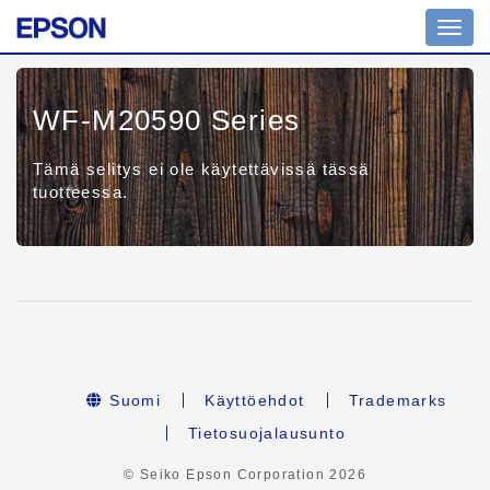
Toggl
navig
WF-M20590 Series
Tämä selitys ei ole käytettävissä tässä
tuotteessa.
Suomi
Käyttöehdot
Trademarks
Tietosuojalausunto
© Seiko Epson Corporation
2026