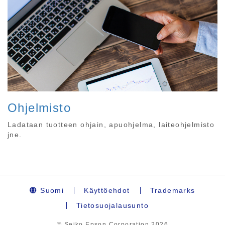
Ohjelmisto
Ladataan tuotteen ohjain, apuohjelma, laiteohjelmisto
jne.
Suomi
Käyttöehdot
Trademarks
Tietosuojalausunto
© Seiko Epson Corporation
2026