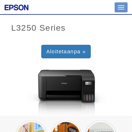
Toggl
navig
Aloitetaanpa »