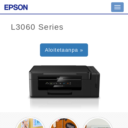
Toggl
navig
Aloitetaanpa »