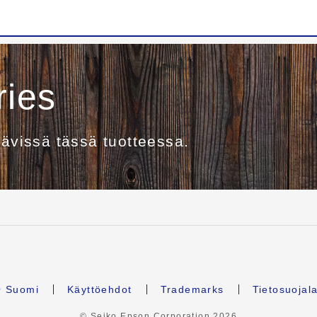
ries
tävissä tässä tuotteessa.
Suomi
Käyttöehdot
Trademarks
Tietosuojal
© Seiko Epson Corporation
2026