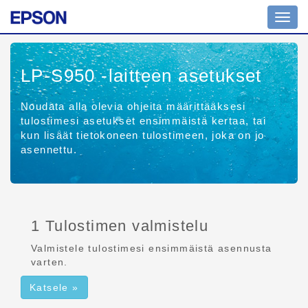
Tilanv
LP-S950
-laitteen asetukset
Noudata alla olevia ohjeita määrittääksesi
tulostimesi asetukset ensimmäistä kertaa, tai
kun lisäät tietokoneen tulostimeen, joka on jo
asennettu.
1 Tulostimen valmistelu
Valmistele tulostimesi ensimmäistä asennusta
varten.
Katsele »