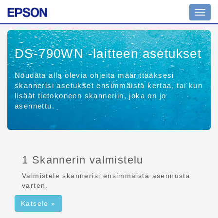
Tilanv
DS-790WN
-laitteen asetukset
Noudata alla olevia ohjeita määrittääksesi
skannerisi asetukset ensimmäistä kertaa, tai kun
lisäät tietokoneen skanneriin, joka on jo
asennettu.
1 Skannerin valmistelu
Valmistele skannerisi ensimmäistä asennusta
varten.
Katsele »