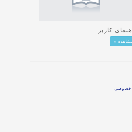
هنمای کاربر
شاهده »
م خصوصی