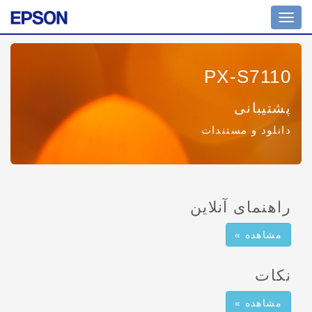
Toggle
navigation
PX-S7110
پشتیبانی
دانلود و مستندات
راهنمای آنلاین
مشاهده »
نکات
مشاهده »