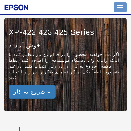
Toggl
navig
XP-422 423 425 Series
خوش آمدید!
اگر می خواهید محصول را برای اولین بار تنظیم کنید یا
اینکه رایانه و/یا دستگاه هوشمندی را اضافه کنید، لطفاً
دکمه "شروع به کار" را در زیر انتخاب کنید. در غیر
اینصورت لطفاً یکی از گزینه های دیگر را در زیر انتخاب
کنید.
شروع به کار »
تنظیم