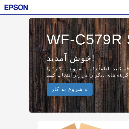
WF-C579R S
خوش آمدید!
ه کنید، لطفاً دکمه "شروع به کار" را
شروع به کار »