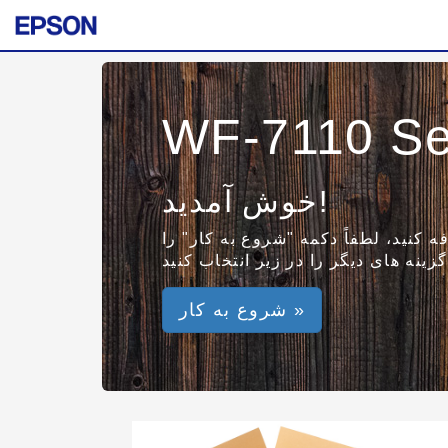
WF-7110 Se
خوش آمدید!
ه کنید، لطفاً دکمه "شروع به کار" را
شروع به کار »